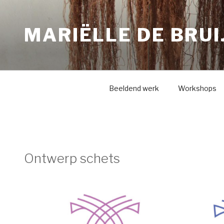
Naar
de
MARIËLLE DE BRUI
inhoud
springen
Beeldend werk
Workshops
Ontwerp schets