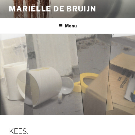
Naar
MARIËLLE DE BRUIJN
de
inhoud
springen
Menu
KEES.